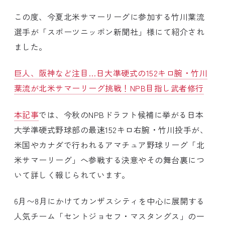
この度、今夏北米サマーリーグに参加する竹川葉流
選手が「スポーツニッポン新聞社」様にて紹介され
ました。
巨人、阪神など注目…日大準硬式の152キロ腕・竹川
葉流が北米サマーリーグ挑戦！NPB目指し武者修行
本記事
では、今秋のNPBドラフト候補に挙がる日本
大学準硬式野球部の最速152キロ右腕・竹川投手が、
米国やカナダで行われるアマチュア野球リーグ「北
米サマーリーグ」へ参戦する決意やその舞台裏につ
いて詳しく報じられています。
6月〜8月にかけてカンザスシティを中心に展開する
人気チーム「セントジョセフ・マスタングス」の一