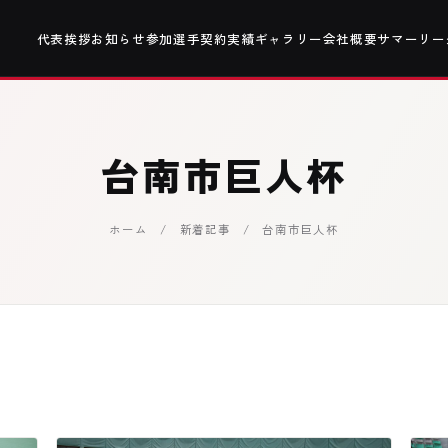
代表挨拶
お知らせ
参加選手
契約実績
ギャラリー
会社概要
サマーリー
台南市巨人杯
ホーム
/
新着記事
/ 台南市巨人杯