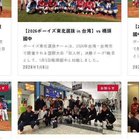
復
【
【2026ボーイズ東北選抜 in 台湾】vs 橋頭
國
國中
市
ボ
ボーイズ東北選抜チームは、2026年台湾・台南市
戦目
で
で開催される国際大会「巨人杯」決勝リーグ1戦目
と
として、1月5日橋頭國中と対戦しました。
豪
2026年1月6日
20
らせ
お知らせ