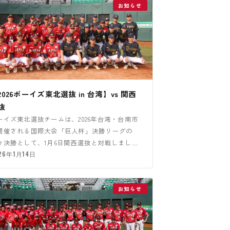
お知らせ
2026ボーイズ東北選抜 in 台湾】vs 関西
抜
ーイズ東北選抜チームは、2026年台湾・台南市
開催される国際大会「巨人杯」決勝リーグの
々決勝として、1月6日関西選抜と対戦しまし
。
26年1月14日
お知らせ