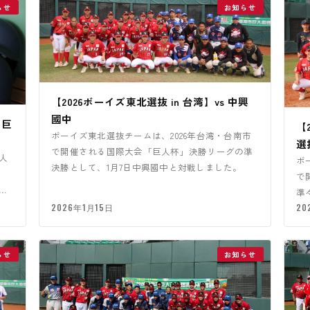
らせ
お知らせ
【2026ボーイズ東北選抜 in 台湾】vs 中興
國中
市巨
【
ボーイズ東北選抜チームは、2026年台湾・台南市
選
で開催される国際大会「巨人杯」決勝リーグの準
人
ボ
決勝として、1月7日中興國中と対戦しました。
。
で
変
準
2026年1月15日
た
20
らせ
お知らせ