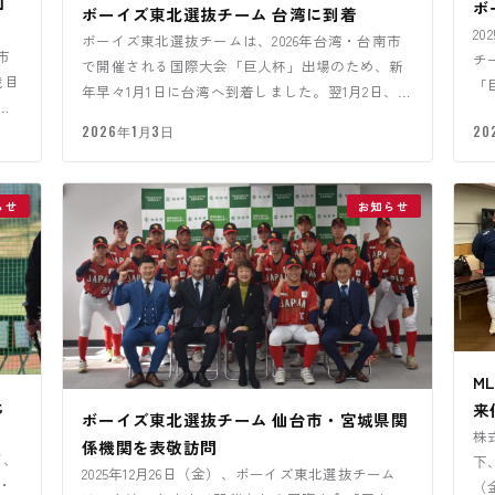
山
ボ
ボーイズ東北選抜チーム 台湾に到着
2
ボーイズ東北選抜チームは、2026年台湾・台南市
市
チ
で開催される国際大会「巨人杯」出場のため、新
戦目
「
年早々1月1日に台湾へ到着しました。翌1月2日、現
と
た
地チームとの練習試…
2026年1月3日
20
らせ
お知らせ
M
氏
来
ボーイズ東北選抜チーム 仙台市・宮城県関
株式
係機関を表敬訪問
て、
下
2025年12月26日（金）、ボーイズ東北選抜チーム
・
（