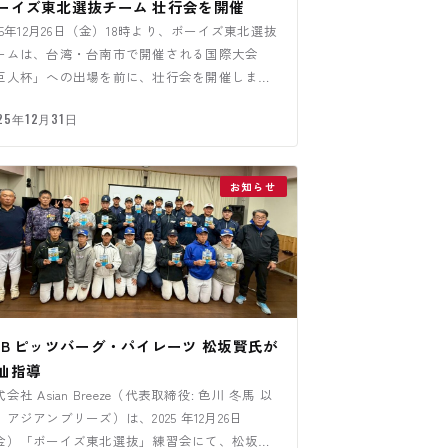
ーイズ東北選抜チーム 壮行会を開催
025年12月26日（金）18時より、ボーイズ東北選抜
ームは、台湾・台南市で開催される国際大会
巨人杯」への出場を前に、壮行会を開催しまし
。
25年12月31日
お知らせ
LB ピッツバーグ・パイレーツ 松坂賢氏が
仙指導
会社 Asian Breeze（代表取締役: 色川 冬馬 以
、アジアンブリーズ）は、2025 年12月26日
金）「ボーイズ東北選抜」練習会にて、松坂賢