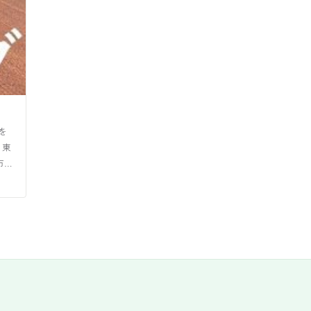
を
 東
市で