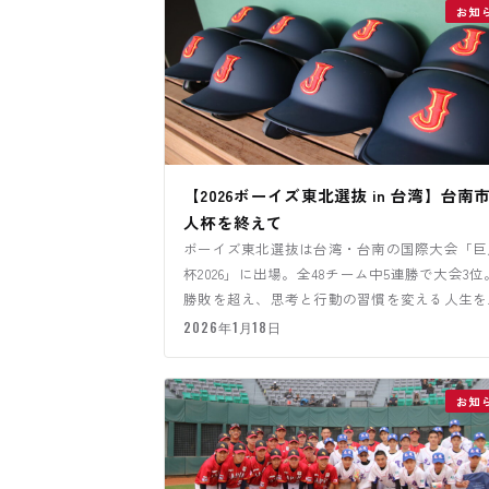
お知
【2026ボーイズ東北選抜 in 台湾】台南
人杯を終えて
ボーイズ東北選抜は台湾・台南の国際大会「巨
杯2026」に出場。全48チーム中5連勝で大会3位
勝敗を超え、思考と行動の習慣を変える人生を
える挑戦となった遠征…
2026年1月18日
お知