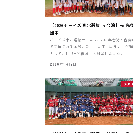
【2026ボーイズ東北選抜 in 台湾】vs 光
國中
ボーイズ東北選抜チームは、2026年台湾・台南
で開催される国際大会「巨人杯」決勝リーグ2
として、1月6日光復國中と対戦しました。
2026年1月12日
お知