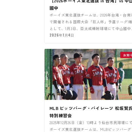
【2026ボーイズ東北選抜 in 台湾】vs 中
國中
ボーイズ東北選抜チームは、2026年台湾・台南
で開催される国際大会「巨人杯」予選リーグ1
として、1月3日、亞太成棒附球場にて中山國中
対戦しました。
2026年1月4日
お知
MLB ピッツバーグ・パイレーツ 松坂賢
特別練習会
2025年12月26日（金）13時より仙台市民球場に
ボーイズ東北選抜チームは、MLBピッツバーグ