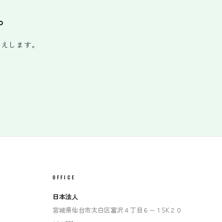
。
答えします。
OFFICE
日本法人
宮城県仙台市太白区富沢４丁目６−１SK２０