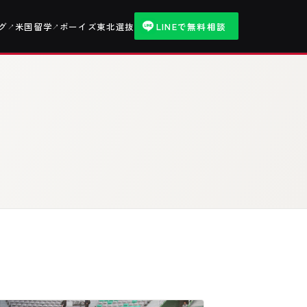
グ
米国留学
ボーイズ東北選抜
LINEで無料相談
↗
↗