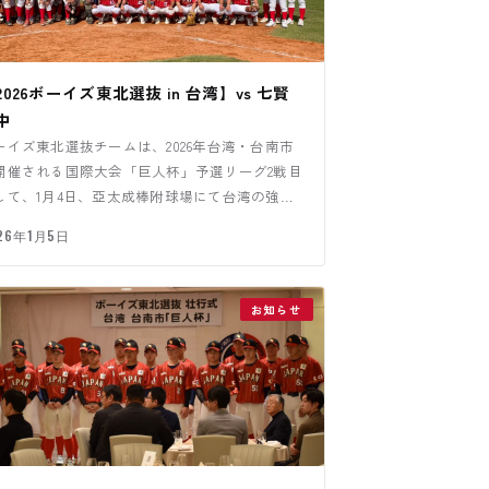
2026ボーイズ東北選抜 in 台湾】vs 七賢
中
ーイズ東北選抜チームは、2026年台湾・台南市
開催される国際大会「巨人杯」予選リーグ2戦目
して、1月4日、亞太成棒附球場にて台湾の強
・七賢國中と対戦しま…
26年1月5日
お知らせ