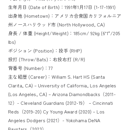
生年月日 (Date of Birth)：1991年1月17日 (1-17-1991)
出身地 (Hometown)：アメリカ合衆国カリフォルニア
州ノースハリウッド市 (North Hollywood, CA)
身長 / 体重 (Height/Weight)：185cm/ 92kg (6’1″/205
lbs)
ポジション (Position)：投手 (RHP)
投打 (Throw/Bats)：右投右打 (R/R)
背番号 (Number)：77
主な経歴 (Career)：William S. Hart HS (Santa
Clarita, CA) – University of California, Los Angeles
(Los Angeles, CA) – Arizona Diamondbacks（2011-
12）- Cleveland Guardians (2012-19） – Cincinnati
Reds（2019-20) Cy Young Award (2020) – Los
Angeles Dodgers (2021）- Yokohama DeNA
Baystars（2023）