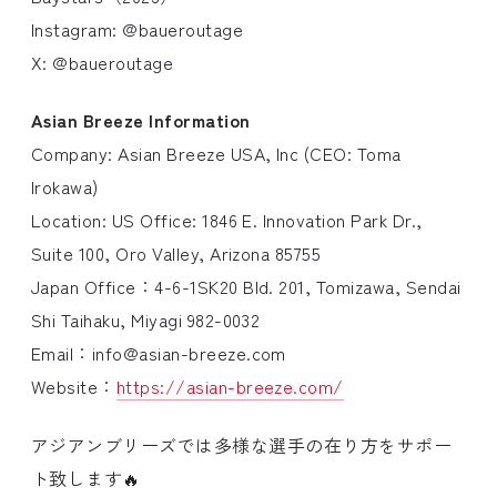
Instagram: @baueroutage
X: @baueroutage
Asian Breeze Information
Company: Asian Breeze USA, Inc (CEO: Toma
Irokawa)
Location: US Office: 1846 E. Innovation Park Dr.,
Suite 100, Oro Valley, Arizona 85755
Japan Office：4-6-1SK20 Bld. 201, Tomizawa, Sendai
Shi Taihaku, Miyagi 982-0032
Email：
info@asian-breeze.com
Website：
https://asian-breeze.com/
アジアンブリーズでは多様な選手の在り方をサポー
ト致します🔥