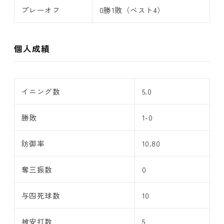
プレーオフ
0勝1敗（ベスト4）
個人成績
イニング数
5.0
勝敗
1-0
防御率
10.80
奪三振数
0
与四死球数
10
被安打数
5