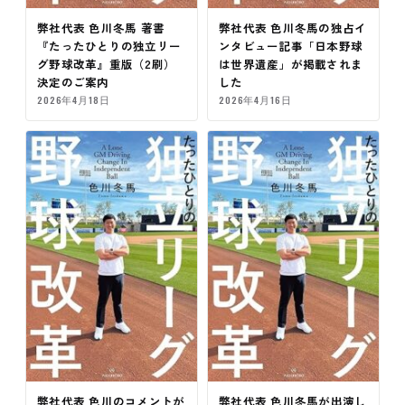
弊社代表 色川冬馬 著書
弊社代表 色川冬馬の独占イ
『たったひとりの独立リー
ンタビュー記事「日本野球
グ野球改革』重版（2刷）
は世界遺産」が掲載されま
決定のご案内
した
2026年4月18日
2026年4月16日
弊社代表 色川のコメントが
弊社代表 色川冬馬が出演し