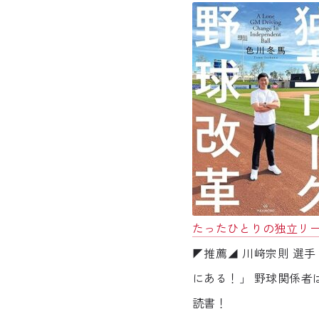
たったひとりの独立リ
◤推薦◢ 川﨑宗則 選
にある！」 野球関係者
読書！