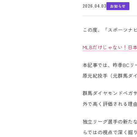
2026.04.03
お知らせ
この度、「スポーツナ
MLBだけじゃない！日
本記事では、昨季BCリ
原元紀投手（元群馬ダ
群馬ダイヤモンドペガ
外で高く評価される理
独立リーグ選手の新た
らではの視点で深く掘