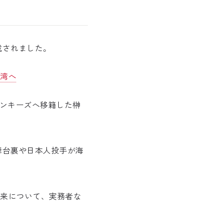
載されました。
台湾へ
モンキーズへ移籍した榊
舞台裏や日本人投手が海
未来について、実務者な