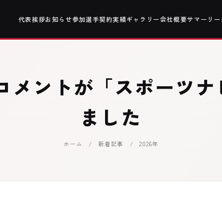
代表挨拶
お知らせ
参加選手
契約実績
ギャラリー
会社概要
サマーリー
のコメントが「スポーツナ
ました
ホーム
/
新着記事
/ 2026年