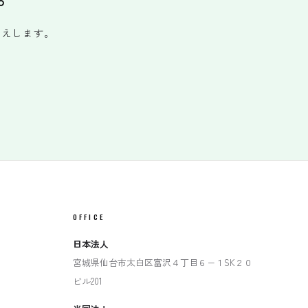
答えします。
OFFICE
日本法人
宮城県仙台市太白区富沢４丁目６−１SK２０
ビル201