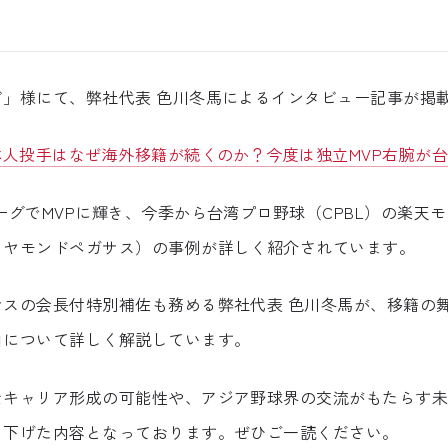
ビ」様にて、弊社代表 色川冬馬によるインタビュー記事が掲
本人投手はなぜ海外移籍が続くのか？今度は独立MVP右腕が
ーグでMVPに輝き、今季から台湾プロ野球（CPBL）の楽天
イヤモンドペガサス）の事例が詳しく紹介されています。
サスの会長付特別補佐も務める弊社代表 色川冬馬が、移籍の
由について詳しく解説しています。
なキャリア形成の可能性や、アジア野球界の交流がもたらす
り下げた内容となっております。ぜひご一読ください。