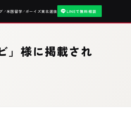
グ
米国留学
ボーイズ東北選抜
LINEで無料相談
↗
↗
ビ」様に掲載され