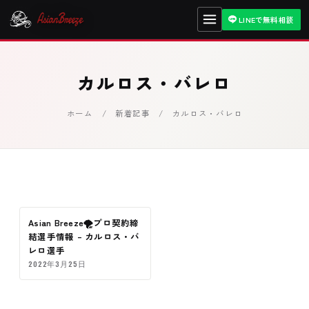
LINEで無料相談
カルロス・バレロ
ホーム
/
新着記事
/ カルロス・バレロ
Asian Breeze🌪プロ契約締
契約
結選手情報 – カルロス・バ
レロ選手
2022年3月25日