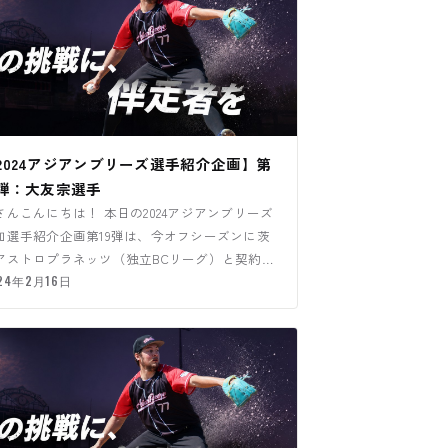
2024アジアンブリーズ選手紹介企画】第
9弾：大友宗選手
さんこんにちは！ 本日の2024アジアンブリーズ
加選手紹介企画第19弾は、今オフシーズンに茨
アストロプラネッツ（独立BCリーグ）と契約し
大友宗選手になり…
24年2月16日