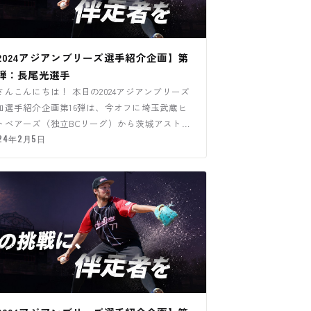
2024アジアンブリーズ選手紹介企画】第
6弾：長尾光選手
さんこんにちは！ 本日の2024アジアンブリーズ
加選手紹介企画第16弾は、今オフに埼玉武蔵ヒ
トベアーズ（独立BCリーグ）から茨城アストロ
ラネッツ（独立B…
24年2月5日