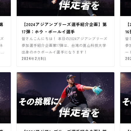
第
【2024アジアンブリーズ選手紹介企画】第
【
17弾：ホウ・ボールイ選手
1
ーズ
皆さんこんにちは！ 本日の2024アジアンブリーズ
皆
ネ
参加選手紹介企画第17弾は、台湾の崑山科技大学
参
ま
出身のホウボールイ選手になります！
ー
2024年2月9日
プ
20