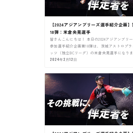
【2024アジアンブリーズ選手紹介企画】
18弾：米倉央晃選手
皆さんこんにちは！ 本日の2024アジアンブリ
参加選手紹介企画第18弾は、茨城アストロプラ
ッツ（独立BCリーグ）の米倉央晃選手になり
す！
2024年2月12日