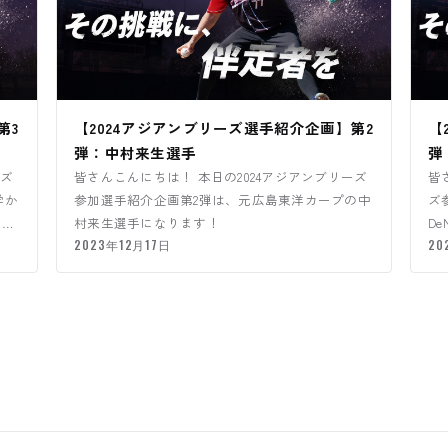
第3
【2024アジアンブリーズ選手紹介企画】第2
【
弾：中村来生選手
弾
ーズ
皆さんこんにちは！ 本日の2024アジアンブリーズ
皆
学か
参加選手紹介企画第2弾は、元広島東洋カープの中
ズ
と契
村来生選手になります！
D
2023年12月17日
の
20