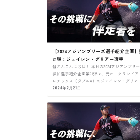
【2024アジアンブリーズ選手紹介企画】
21弾：ジェイレン・グリアー選手
皆さんこんにちは！ 本日の2024アジアンブリ
参加選手紹介企画第21弾は、元オークランドア
レチックス（ダブルA）のジェイレン・グリア
手になります！
2024年2月21日