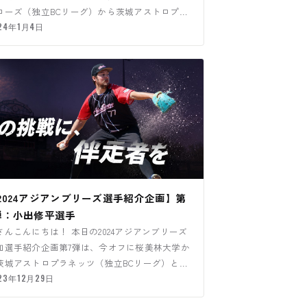
ローズ（独立BCリーグ）から茨城アストロプラ
ッツ（独立BCリ…
24年1月4日
2024アジアンブリーズ選手紹介企画】第
弾：小出修平選手
さんこんにちは！ 本日の2024アジアンブリーズ
加選手紹介企画第7弾は、今オフに桜美林大学か
茨城アストロプラネッツ（独立BCリーグ）と契
した小出修平選手…
23年12月29日