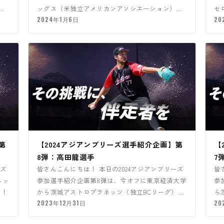
り
ッグス（米独立アメリカンアソシエーション）の
セ
アーロンタカクス選手…
2024年1月6日
ネ
20
第
【2024アジアンブリーズ選手紹介企画】第
【
8弾：高田龍選手
7
ーズ
皆さんこんにちは！ 本日の2024アジアンブリーズ
皆
ネッ
参加選手紹介企画第8弾は、今オフに東京経済大学
参
す！
から茨城アストロプラネッツ（独立BCリーグ）と
ら
契約した高田龍選手…
2023年12月31日
約
20