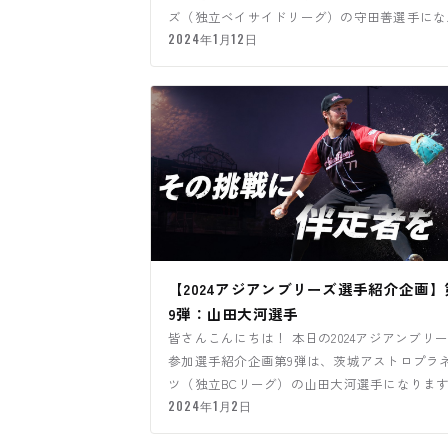
ズ（独立ベイサイドリーグ）の守田善選手にな
ます！
2024年1月12日
【2024アジアンブリーズ選手紹介企画】
9弾：山田大河選手
皆さんこんにちは！ 本日の2024アジアンブリ
参加選手紹介企画第9弾は、茨城アストロプラ
ツ（独立BCリーグ）の山田大河選手になりま
2024年1月2日