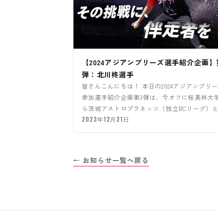
【2024アジアンブリーズ選手紹介企画】
弾：北川柊選手
皆さんこんにちは！ 本日の2024アジアンブリ
参加選手紹介企画第3弾は、今オフに桜美林大
ら茨城アストロプラネッツ（独立BCリーグ）
約した北川柊選手に…
2023年12月21日
← お知らせ一覧へ戻る