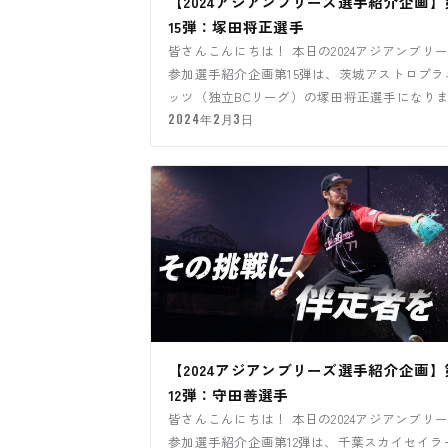
【2024アジアンブリーズ選手紹介企画】
15弾：塚田将正選手
皆さんこんにちは！ 本日の2024アジアンブリ
参加選手紹介企画第15弾は、茨城アストロプラ
ッツ（独立BCリーグ）の塚田将正選手になり
す！
2024年2月3日
【2024アジアンブリーズ選手紹介企画】
12弾：守田善選手
皆さんこんにちは！ 本日の2024アジアンブリ
参加選手紹介企画第12弾は、千葉スカイセイラ