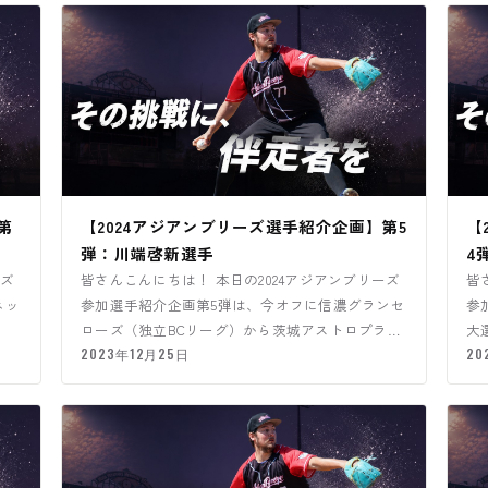
第
【2024アジアンブリーズ選手紹介企画】第5
【
弾：川端啓新選手
4
ーズ
皆さんこんにちは！ 本日の2024アジアンブリーズ
皆
ネッ
参加選手紹介企画第5弾は、今オフに信濃グランセ
参
！
ローズ（独立BCリーグ）から茨城アストロプラネ
大
ッツ（独立BCリー…
2023年12月25日
20