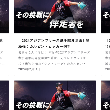
第
【2024アジアンブリーズ選手紹介企画】第
【
20弾：カルビン・ロッカー選手
1
ーズ
皆さんこんにちは！ 本日の2024アジアンブリーズ
皆
ス
参加選手紹介企画第20弾は、元フレドリックキー
参
ー選
ズ（米独立MLBドラフトリーグ）のカルビン・ロ
城
ッカー選手になりま…
2024年2月17日
た
20