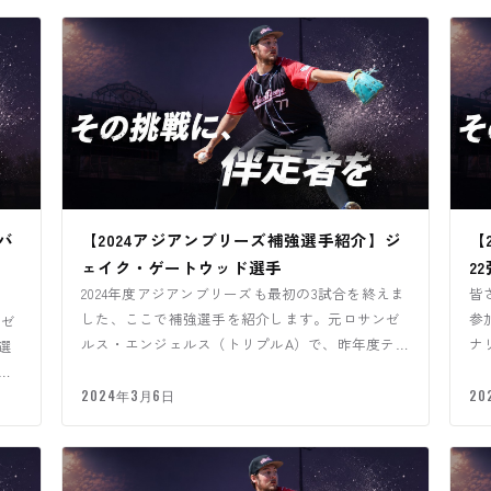
バ
【2024アジアンブリーズ補強選手紹介】ジ
【
ェイク・ゲートウッド選手
2
2024年度アジアンブリーズも最初の3試合を終えま
皆
した、ここで補強選手を紹介します。元ロサンゼ
参
ンゼ
ルス・エンジェルス（トリプルA）で、昨年度テコ
ナ
選
ロテス・デ・ロス・ド…
ュ
知
2024年3月6日
20