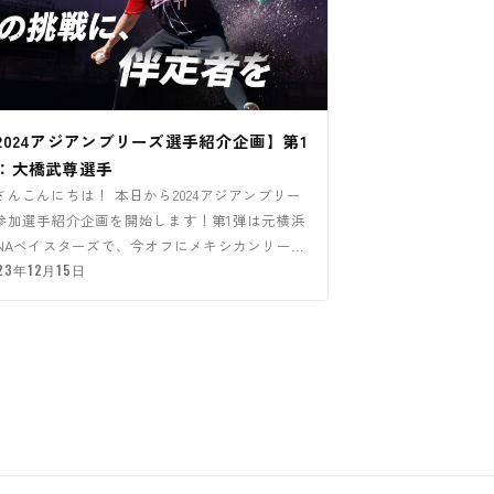
2024アジアンブリーズ選手紹介企画】第1
：大橋武尊選手
さんこんにちは！ 本日から2024アジアンブリー
参加選手紹介企画を開始します！第1弾は元横浜
eNAベイスターズで、今オフにメキシカンリーグ
アグアスカリエ…
23年12月15日