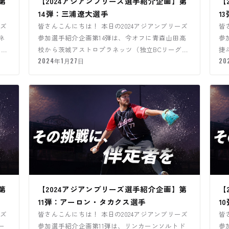
第
【2024アジアンブリーズ選手紹介企画】第
【
14弾：三浦遼大選手
1
ーズ
皆さんこんにちは！ 本日の2024アジアンブリーズ
皆
ネ
参加選手紹介企画第14弾は、今オフに青森山田高
参
ま
校から茨城アストロプラネッツ（独立BCリーグ）
捷
と契約した三浦遼大…
2024年1月27日
20
第
【2024アジアンブリーズ選手紹介企画】第
【
11弾：アーロン・タカクス選手
1
ーズ
皆さんこんにちは！ 本日の2024アジアンブリーズ
皆
ー
参加選手紹介企画第11弾は、リンカーンソルトド
参